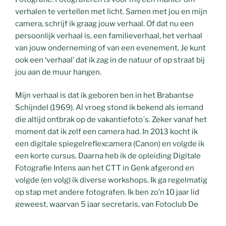
verhalen te vertellen met licht. Samen met jou en mijn
camera, schrijf ik graag jouw verhaal. Of dat nu een
persoonlijk verhaal is, een familieverhaal, het verhaal
van jouw onderneming of van een evenement. Je kunt
ook een ‘verhaal’ dat ik zag in de natuur of op straat bij
jou aan de muur hangen.
Mijn verhaal is dat ik geboren ben in het Brabantse
Schijndel (1969). Al vroeg stond ik bekend als iemand
die altijd ontbrak op de vakantiefoto´s. Zeker vanaf het
moment dat ik zelf een camera had. In 2013 kocht ik
een digitale spiegelreflexcamera (Canon) en volgde ik
een korte cursus. Daarna heb ik de opleiding Digitale
Fotografie Intens aan het CTT in Genk afgerond en
volgde (en volg) ik diverse workshops. Ik ga regelmatig
op stap met andere fotografen. Ik ben zo’n 10 jaar lid
geweest, waarvan 5 jaar secretaris, van Fotoclub De
Sluiter uit Maasbracht. Op het moment ben ik lid van