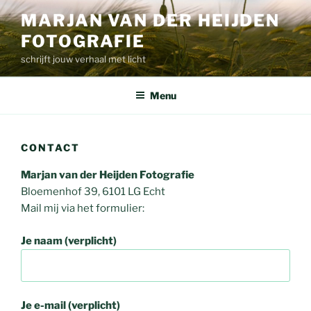
Ga
MARJAN VAN DER HEIJDEN
naar
FOTOGRAFIE
de
inhoud
schrijft jouw verhaal met licht
Menu
CONTACT
Marjan van der Heijden Fotografie
Bloemenhof 39, 6101 LG Echt
Mail mij via het formulier:
Je naam (verplicht)
Je e-mail (verplicht)