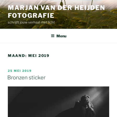
Ga
MARJAN VAN DER HEIJDEN
naar
FOTOGRAFIE
de
inhoud
schrijft jouw verhaal met licht
Menu
MAAND:
MEI 2019
GEPLAATST
25 MEI 2019
OP
Bronzen sticker