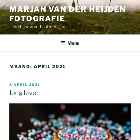
Ga
MARJAN VAN DER HEIJDEN
naar
FOTOGRAFIE
de
inhoud
schrijft jouw verhaal met licht
Menu
MAAND:
APRIL 2021
GEPLAATST
3 APRIL 2021
OP
Jong leven