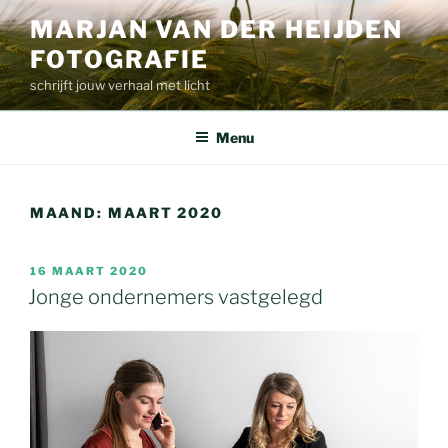
Ga
MARJAN VAN DER HEIJDEN
naar
FOTOGRAFIE
de
inhoud
schrijft jouw verhaal met licht
Menu
MAAND:
MAART 2020
GEPLAATST
16 MAART 2020
OP
Jonge ondernemers vastgelegd