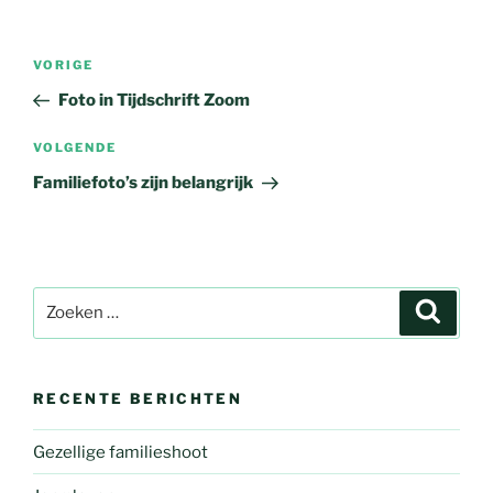
Bericht
Vorig
VORIGE
navigatie
bericht
Foto in Tijdschrift Zoom
Volgend
VOLGENDE
bericht
Familiefoto’s zijn belangrijk
Zoeken
Zoeke
naar:
RECENTE BERICHTEN
Gezellige familieshoot