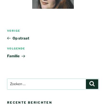
Bericht
Vorig
VORIGE
navigatie
bericht
Op straat
Volgend
VOLGENDE
bericht
Familie
Zoeken
Zoeke
naar:
RECENTE BERICHTEN