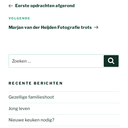
navigatie
bericht
Eerste opdrachten afgerond
Volgend
VOLGENDE
bericht
Marjan van der Heijden Fotografie trots
Zoeken
Zoeke
naar:
RECENTE BERICHTEN
Gezellige familieshoot
Jong leven
Nieuwe keuken nodig?