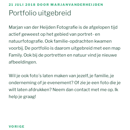
GEPLAATST
21 JULI 2018
DOOR
MARJANVANDERHEIJDEN
OP
Portfolio uitgebreid
Marjan van der Heijden Fotografie is de afgelopen tijd
actief geweest op het gebied van portret- en
natuurfotografie. Ook familie-opdrachten kwamen
voorbij. De portfolio is daarom uitgebreid met een map
Family. Ook bij de portretten en natuur vind je nieuwe
afbeeldingen.
Wil je ook foto´s laten maken van jezelf, je familie, je
onderneming of je evenement? Of zie je een foto die je
wilt laten afdrukken? Neem dan contact met me op. Ik
help je graag!
Bericht
Vorig
VORIGE