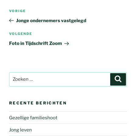
Bericht
Vorig
VORIGE
navigatie
bericht
Jonge ondernemers vastgelegd
Volgend
VOLGENDE
bericht
Foto in Tijdschrift Zoom
Zoeken
Zoeke
naar:
RECENTE BERICHTEN
Gezellige familieshoot
Jong leven